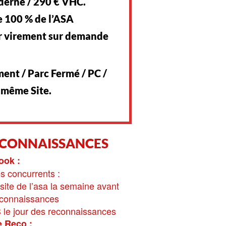
erne / 290 € VHC.
e 100 % de l’ASA
par virement sur demande
ent / Parc Fermé / PC /
t même Site.
ECONNAISSANCES
ook :
es concurrents :
site de l’asa la semaine avant
econnaissances
S le jour des reconnaissances
 Reco :